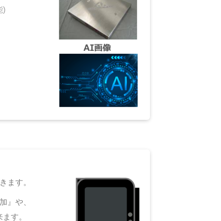
)
きます。
追加』や、
来ます。