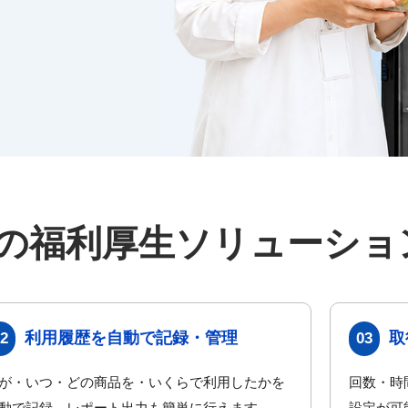
、
。
の福利厚生
ソリューショ
利用履歴を自動で記録・管理
取
2
03
が・いつ・どの商品を・いくらで利用したかを
回数・時
動で記録。レポート出力も簡単に行えます。
設定が可